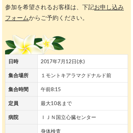
参加を希望されるお客様は、下記
お申し込み
フォーム
からご予約ください。
日時
2017年7月12日(水)
集合場所
１モントキアラマクドナルド前
集合時間
午前8:15
定員
最大10名まで
病院
ＩＪＮ国立心臓センター
身体検査