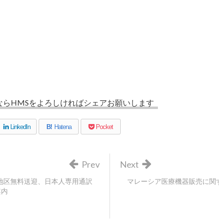
ならHMSをよろしければシェアお願いします
LinkedIn
B!
Hatena
Pocket
Prev
Next
ラ地区無料送迎、日本人専用通訳
マレーシア医療機器販売に関
案内