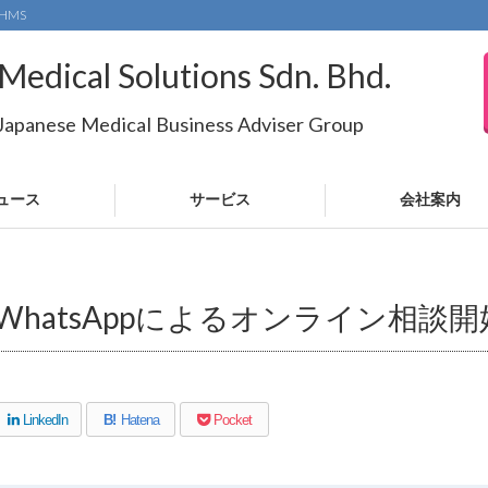
HMS
Medical Solutions Sdn. Bhd.
 Japanese Medical Business Adviser Group
ュース
サービス
会社案内
WhatsAppによるオンライン相談開
LinkedIn
B!
Hatena
Pocket