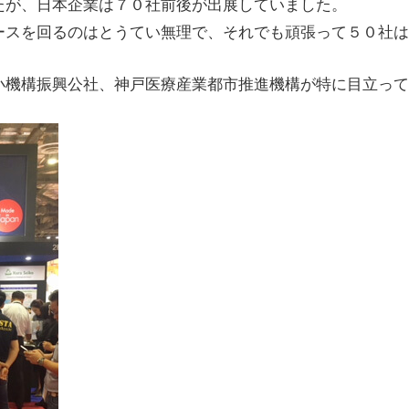
たが、日本企業は７０社前後が出展していました。
ースを回るのはとうてい無理で、それでも頑張って５０社は
小機構振興公社、神戸医療産業都市推進機構が特に目立って